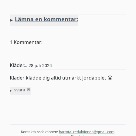
Lämna en kommentar:
Namn
1 Kommentar:
Email/@
Kläder...
28 juli 2024
Kommentar
Kläder klädde dig altid utmärkt Jordäpplet 😔
svara 💬
Namn
Email/@
Skicka
Kontakta redaktionen:
bartotal.redaktionen@gmail.com
.