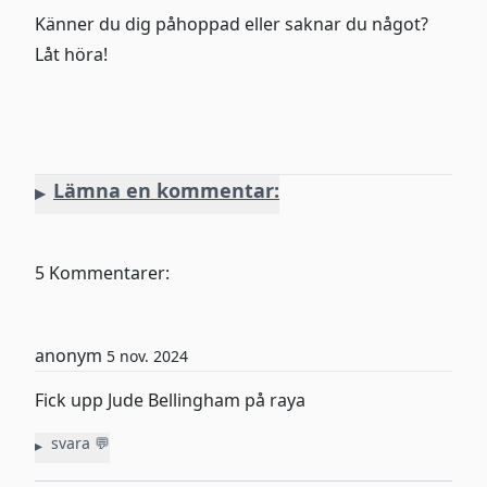
Känner du dig påhoppad eller saknar du något?
Låt höra!
Lämna en kommentar:
Namn
5 Kommentarer:
Email/@
anonym
5 nov. 2024
Kommentar
Fick upp Jude Bellingham på raya
svara 💬
Namn