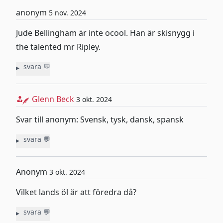
anonym
5 nov. 2024
Email/@
Jude Bellingham är inte ocool. Han är skisnygg i
Skicka
the talented mr Ripley.
Kommentar
svara 💬
Namn
Glenn Beck
3 okt. 2024
Email/@
Svar till anonym: Svensk, tysk, dansk, spansk
svara 💬
Kommentar
Skicka
Namn
Anonym
3 okt. 2024
Email/@
Vilket lands öl är att föredra då?
svara 💬
Kommentar