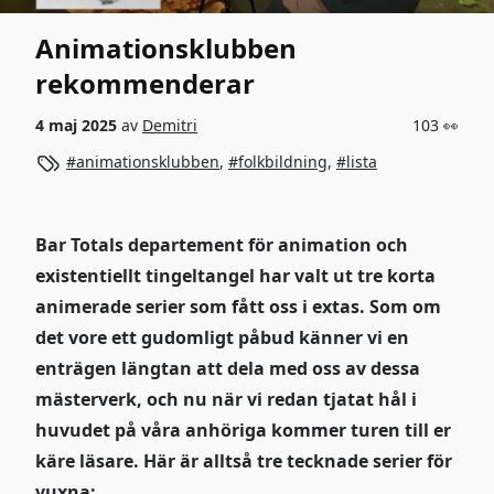
Animationsklubben
rekommenderar
4 maj 2025
av
Demitri
103 👀
animationsklubben
,
folkbildning
,
lista
Bar Totals departement för animation och
existentiellt tingeltangel har valt ut tre korta
animerade serier som fått oss i extas. Som om
det vore ett gudomligt påbud känner vi en
enträgen längtan att dela med oss av dessa
mästerverk, och nu när vi redan tjatat hål i
huvudet på våra anhöriga kommer turen till er
käre läsare. Här är alltså tre tecknade serier för
vuxna: