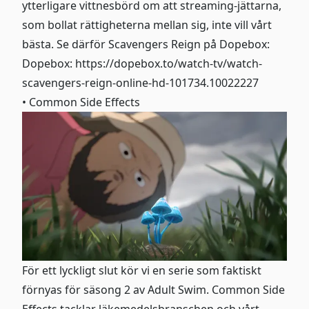
ytterligare vittnesbörd om att streaming-jättarna,
som bollat rättigheterna mellan sig, inte vill vårt
bästa. Se därför Scavengers Reign på Dopebox:
Dopebox:
https://dopebox.to/watch-tv/watch-
scavengers-reign-online-hd-101734.10022227
• Common Side Effects
För ett lyckligt slut kör vi en serie som faktiskt
förnyas för säsong 2 av Adult Swim. Common Side
Effects tacklar läkemedelsbranschen och vårt