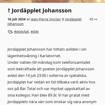
† Jordäpplet Johansson
16 juli 2024
av
Jean-Pierre Sinclair
&
Jordäpplet
45 👀
Johansson
dödsfall
,
dikt
Jordäpplet Johansson har hittats avliden i sin
lägenhetsvåning i Karlatornet.
Under natten till måndag kom telefonsamtalet
som bekräftade att poeten
Jordäpplet Johansson
avled den 14 juli 23:00 i sviterna av spetälska.
Jordäpplet har sedan en tid tillbaka varit aktiv hos
oss på Bar Total och var mycket uppskattad av
sina kollegor. Han blev 89 år. Vi har pratat med
Jordäpplets nära vän som önskar sig vara anonym